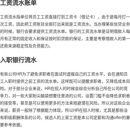
工资流水账单
工资流水指单位将员工工资直接打到工资卡（借记卡），由于是每月打一
次工资，因此把工资账目全部打出来就是工资流水。当办理某些信贷业务
的时候，银行会要求提供工资流水单。银行的工资流水单是证明借款人每
月有正常的固定收入和保证按时扣贷款的保证，主要是考察借款人的第一
还款来源稳定性及负债能力。
入职银行流水
有些公司HR为了避免求职者在面试时虚报自己的工资水平，会在通知员
工入职时提供之前工资的流水单。这样既可以提醒求职者，又降低成本风
险。对于部分企业来说，HR在招人的时候会综合分析自己所在公司的竞
争力，对一些大家削尖脑袋想要往里进的公司，设置门槛不会降低求职者
的接受率，甚至是可以使用更多的方法来规避潜在风险。所以对这些企业
来说，薪资一般除了根据能力体现，所以HR在招人时候，尤其是那些没
有职级薪酬体系的公司，候选人的上家工资是本公司定薪和沟通offer的重
要参考依据。