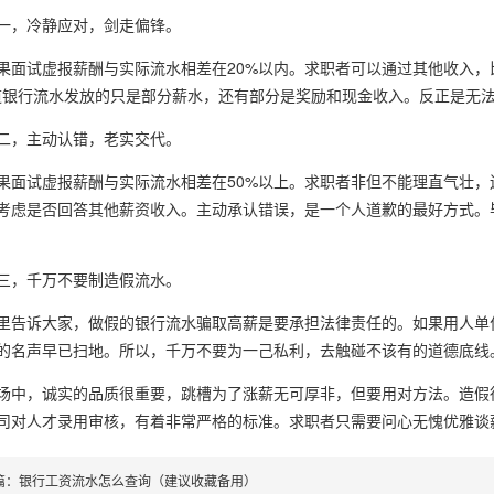
，冷静应对，剑走偏锋。
试虚报薪酬与实际流水相差在20%以内。求职者可以通过其他收入，
道银行流水发放的只是部分薪水，还有部分是奖励和现金收入。反正是无
，主动认错，老实交代。
试虚报薪酬与实际流水相差在50%以上。求职者非但不能理直气壮，还
考虑是否回答其他薪资收入。主动承认错误，是一个人道歉的最好方式。
，千万不要制造假流水。
诉大家，做假的银行流水骗取高薪是要承担法律责任的。如果用人单位
的名声早已扫地。所以，千万不要为一己私利，去触碰不该有的道德底线
，诚实的品质很重要，跳槽为了涨薪无可厚非，但要用对方法。造假得
司对人才录用审核，有着非常严格的标准。求职者只需要问心无愧优雅谈
篇：
银行工资流水怎么查询（建议收藏备用）