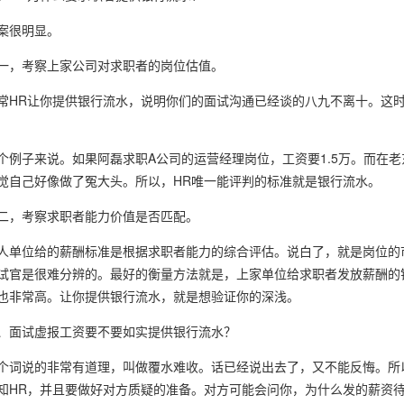
很明显。
，考察上家公司对求职者的岗位估值。
R让你提供银行流水，说明你们的面试沟通已经谈的八九不离十。这时
子来说。如果阿磊求职A公司的运营经理岗位，工资要1.5万。而在老东
觉自己好像做了冤大头。所以，HR唯一能评判的标准就是银行流水。
，考察求职者能力价值是否匹配。
位给的薪酬标准是根据求职者能力的综合评估。说白了，就是岗位的市
试官是很难分辨的。最好的衡量方法就是，上家单位给求职者发放薪酬的
也非常高。让你提供银行流水，就是想验证你的深浅。
面试虚报工资要不要如实提供银行流水？
说的非常有道理，叫做覆水难收。话已经说出去了，又不能反悔。所以
知HR，并且要做好对方质疑的准备。对方可能会问你，为什么发的薪资