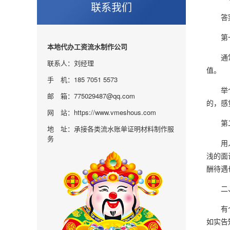
联系我们
答案
第一
本地代办工资流水制作公司
通常H
联系人：刘经理
值。
手 机：185 7051 5573
举个例
邮 箱：775029487@qq.com
的，感
网 站：https://www.vmeshous.com
第二
地 址：承接各类流水账单证明材料制作服
务
用人单
浅的面
酬待遇
二、
有个词
如实告