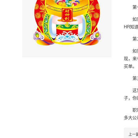
第一
如果面
HR知
第二
如果面
现，来
买单。
第三
这里告
子，你
职场中
多大公
上一