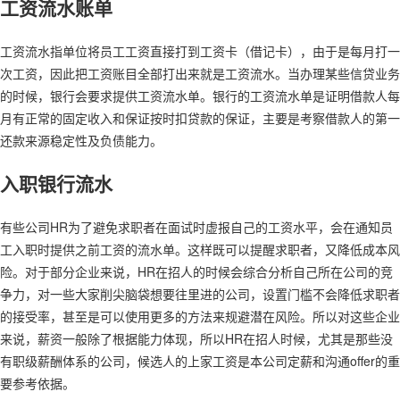
工资流水账单
工资流水指单位将员工工资直接打到工资卡（借记卡），由于是每月打一
次工资，因此把工资账目全部打出来就是工资流水。当办理某些信贷业务
的时候，银行会要求提供工资流水单。银行的工资流水单是证明借款人每
月有正常的固定收入和保证按时扣贷款的保证，主要是考察借款人的第一
还款来源稳定性及负债能力。
入职银行流水
有些公司HR为了避免求职者在面试时虚报自己的工资水平，会在通知员
工入职时提供之前工资的流水单。这样既可以提醒求职者，又降低成本风
险。对于部分企业来说，HR在招人的时候会综合分析自己所在公司的竞
争力，对一些大家削尖脑袋想要往里进的公司，设置门槛不会降低求职者
的接受率，甚至是可以使用更多的方法来规避潜在风险。所以对这些企业
来说，薪资一般除了根据能力体现，所以HR在招人时候，尤其是那些没
有职级薪酬体系的公司，候选人的上家工资是本公司定薪和沟通offer的重
要参考依据。