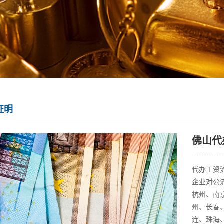
证明
佛山代
代办工资流
企业对公
杭州、南
州、长春
连、珠海