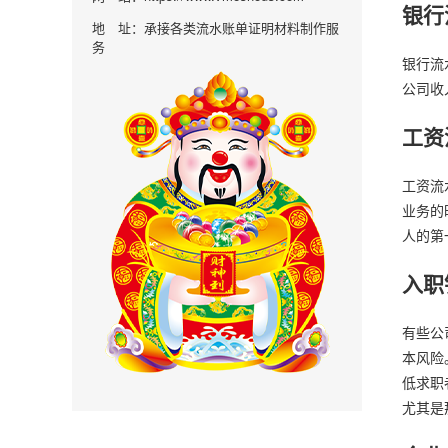
银行
地 址：承接各类流水账单证明材料制作服
务
银行流
公司收
工资
工资流
业务的
人的第
入职
有些公
本风险
低求职
尤其是