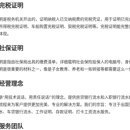
完税证明
明是税务机关开出的，证明纳税人已交纳税费的完税凭证，用于证明已完
所得税完税证明、车船购置完税证明、契税完税证明等。完税证明能完整
体现。
社保证明
明是指由社保局出具的缴费清单，详细载明社会保险投保人的电脑号、身
明是很重要的材料之一，像是子女教育、养老和一些转接等都需要这么一
经营理念
承“用技术说话，用责任说话!”的理念，提供房贷银行流水和入职银行流
流程来为客户提供更加完美、专业的解决方案。我们的宗旨：专注于出国
水、车贷银行流水、工作证明、存款证明、打卡工资流水服务。
服务团队