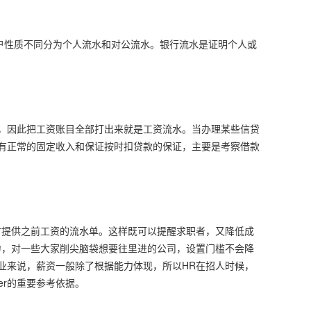
户性质不同分为个人流水和对公流水。银行流水是证明个人或
，因此把工资账目全部打出来就是工资流水。当办理某些信贷
有正常的固定收入和保证按时扣贷款的保证，主要是考察借款
时提供之前工资的流水单。这样既可以提醒求职者，又降低成
力，对一些大家削尖脑袋想要往里进的公司，设置门槛不会降
业来说，薪资一般除了根据能力体现，所以HR在招人时候，
er的重要参考依据。