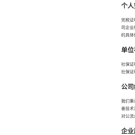
个人
完税证
司企业
的具体
单位
社保证
社保证
公司
我们秉
善技术
对公流
企业