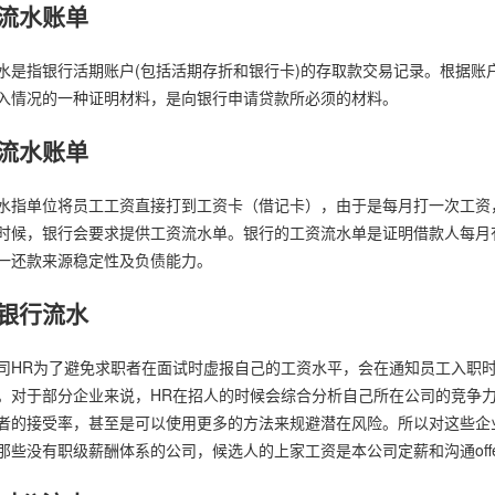
流水账单
水是指银行活期账户(包括活期存折和银行卡)的存取款交易记录。根据账
入情况的一种证明材料，是向银行申请贷款所必须的材料。
流水账单
水指单位将员工工资直接打到工资卡（借记卡），由于是每月打一次工资
时候，银行会要求提供工资流水单。银行的工资流水单是证明借款人每月
一还款来源稳定性及负债能力。
银行流水
司HR为了避免求职者在面试时虚报自己的工资水平，会在通知员工入职
。对于部分企业来说，HR在招人的时候会综合分析自己所在公司的竞争
者的接受率，甚至是可以使用更多的方法来规避潜在风险。所以对这些企
那些没有职级薪酬体系的公司，候选人的上家工资是本公司定薪和沟通off