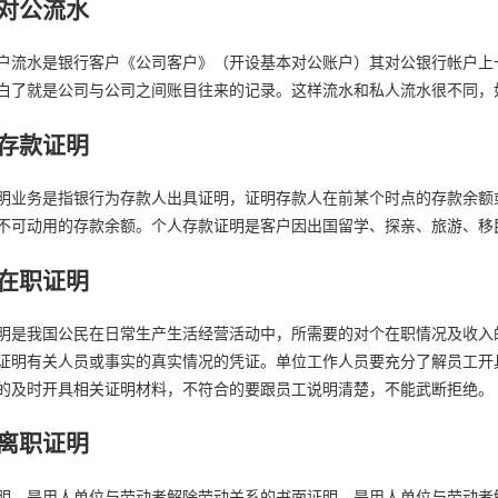
对公流水
户流水是银行客户《公司客户》（开设基本对公账户）其对公银行帐户上
白了就是公司与公司之间账目往来的记录。这样流水和私人流水很不同，
存款证明
明业务是指银行为存款人出具证明，证明存款人在前某个时点的存款余额
不可动用的存款余额。个人存款证明是客户因出国留学、探亲、旅游、移
在职证明
明是我国公民在日常生产生活经营活动中，所需要的对个在职情况及收入
证明有关人员或事实的真实情况的凭证。单位工作人员要充分了解员工开
的及时开具相关证明材料，不符合的要跟员工说明清楚，不能武断拒绝。
离职证明
明，是用人单位与劳动者解除劳动关系的书面证明，是用人单位与劳动者