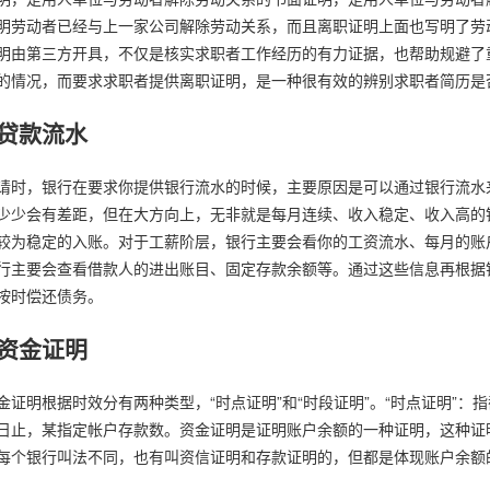
明劳动者已经与上一家公司解除劳动关系，而且离职证明上面也写明了劳
明由第三方开具，不仅是核实求职者工作经历的有力证据，也帮助规避了
的情况，而要求求职者提供离职证明，是一种很有效的辨别求职者简历是
贷款流水
请时，银行在要求你提供银行流水的时候，主要原因是可以通过银行流水
少少会有差距，但在大方向上，无非就是每月连续、收入稳定、收入高的
较为稳定的入账。对于工薪阶层，银行主要会看你的工资流水、每月的账
行主要会查看借款人的进出账目、固定存款余额等。通过这些信息再根据
按时偿还债务。
资金证明
金证明根据时效分有两种类型，“时点证明”和“时段证明”。“时点证明”：
日止，某指定帐户存款数。资金证明是证明账户余额的一种证明，这种证
每个银行叫法不同，也有叫资信证明和存款证明的，但都是体现账户余额