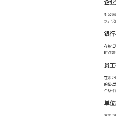
企业
对公账
水，说
银行
存款证
时点前
员工
在职证
的证据
合条件
单位
离职证