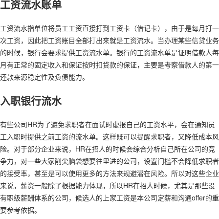
工资流水账单
工资流水指单位将员工工资直接打到工资卡（借记卡），由于是每月打一
次工资，因此把工资账目全部打出来就是工资流水。当办理某些信贷业务
的时候，银行会要求提供工资流水单。银行的工资流水单是证明借款人每
月有正常的固定收入和保证按时扣贷款的保证，主要是考察借款人的第一
还款来源稳定性及负债能力。
入职银行流水
有些公司HR为了避免求职者在面试时虚报自己的工资水平，会在通知员
工入职时提供之前工资的流水单。这样既可以提醒求职者，又降低成本风
险。对于部分企业来说，HR在招人的时候会综合分析自己所在公司的竞
争力，对一些大家削尖脑袋想要往里进的公司，设置门槛不会降低求职者
的接受率，甚至是可以使用更多的方法来规避潜在风险。所以对这些企业
来说，薪资一般除了根据能力体现，所以HR在招人时候，尤其是那些没
有职级薪酬体系的公司，候选人的上家工资是本公司定薪和沟通offer的重
要参考依据。