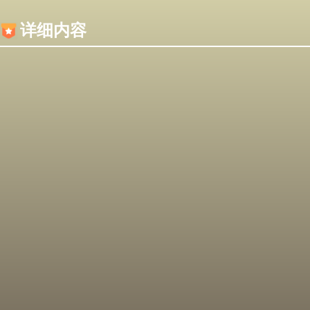
内容加载失败，可能是你的浏览器屏蔽了JS脚本！
详细内容