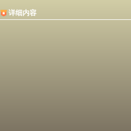
内容加载失败，可能是你的浏览器屏蔽了JS脚本！
详细内容