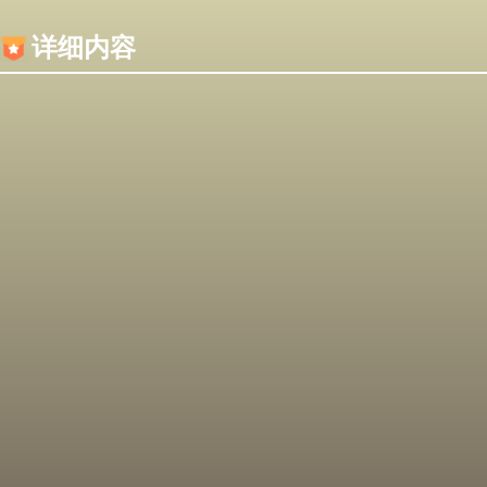
内容加载失败，可能是你的浏览器屏蔽了JS脚本！
详细内容