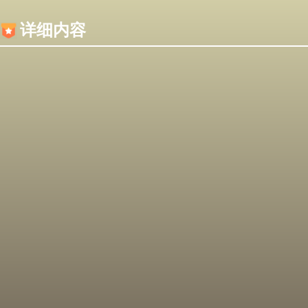
内容加载失败，可能是你的浏览器屏蔽了JS脚本！
详细内容